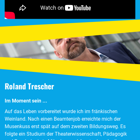
Roland Trescher
Im Moment sein ...
Auf das Leben vorbereitet wurde ich im fränkischen
Weinland. Nach einen Beamtenjob erreichte mich der
Musenkuss erst spät auf dem zweiten Bildungsweg. Es
folgte ein Studium der Theaterwissenschaft, Pädagogik