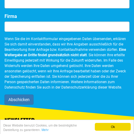
Firma
Wenn Sie die im Kontaktformular eingegebenen Daten übersenden, erklären
Sie sich damit einverstanden, dass wir Ihre Angaben ausschließlich für die
Beantwortung Ihrer Anfrage bzw. Kontaktaufnahme verwenden dürfen.
Eine
Weitergabe an Dritte findet grundsätzlich nicht statt
. Sie können Ihre erteilte
Einwilligung jederzeit mit Wirkung für die Zukunft widerrufen. Im Falle des
Widerrufs werden Ihre Daten umgehend gelöscht. Ihre Daten werden
ansonsten gelöscht, wenn wir Ihre Anfrage bearbeitet haben oder der Zweck
der Speicherung entfallen ist. Sie können sich jederzeit über die zu Ihrer
Person gespeicherten Daten informieren. Weitere Informationen zum
Datenschutz finden Sie auch in der Datenschutzerklärung dieser Website.
NEWSLETTER
Diese Website benutzt Cookies, um die bestmögliche
Ok
Darstellung zu garantieren.
Mehr
© Isar148 2026