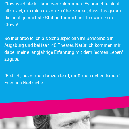
Clownsschule in Hannover zukommen. Es brauchte nicht
allzu viel, um mich davon zu überzeugen, dass das genau
die richtige nächste Station für mich ist. Ich wurde ein
Clown!
Seither arbeite ich als Schauspielerin im Sensemble in
Augsburg und bei isar148 Theater. Natürlich kommen mir
dabei meine langjährige Erfahrung mit dem "echten Leben"
zugute.
"Freilich, bevor man tanzen lernt, muß man gehen lernen."
Friedrich Nietzsche